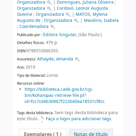
Organizadora
|
Domingues, Juliana Oliveira
;
Organizadora
|
Cordovil, Leonor Augusta
Giovine
;
Organizadora
|
MATOS, Mylena
Augusto de
;
Organizadora
|
Maiolino, Isabela
;
Coordenadora
Editora Singular,
(São Paulo:)
Publicado por :
479 p.
Detalhes físicos:
9788553066292.
ISBN:
Athayde, Amanda
Assunto(s):
2019
Ano:
Livros
Tipo de Material:
Recursos online:
https://biblioteca.cade.gov.br/cgi-
bin/koha/opac-retrieve-file.pl?
id=fcc7ce6b30667f222b60ea18531cf8cc
Sem tags desta biblioteca para
Tags desta biblioteca:
este título.
Faça o login para adicionar tags.
Exemplares
( 1 )
Notas de título