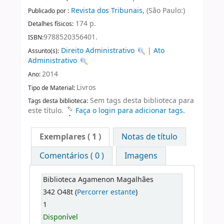
Revista dos Tribunais,
(São Paulo:)
Publicado por :
174 p.
Detalhes físicos:
9788520356401.
ISBN:
Direito Administrativo
|
Ato
Assunto(s):
Administrativo
2014
Ano:
Livros
Tipo de Material:
Sem tags desta biblioteca para
Tags desta biblioteca:
este título.
Faça o login para adicionar tags.
Exemplares
( 1 )
Notas de título
Comentários ( 0 )
Imagens
Biblioteca Agamenon Magalhães
342 O48t (
Percorrer estante
)
1
Disponível