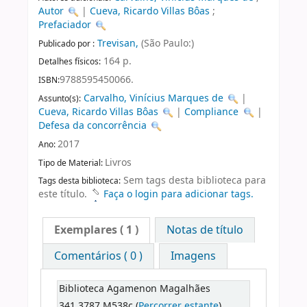
Autor
|
Cueva, Ricardo Villas Bôas
;
Prefaciador
Trevisan,
(São Paulo:)
Publicado por :
164 p.
Detalhes físicos:
9788595450066.
ISBN:
Carvalho, Vinícius Marques de
|
Assunto(s):
Cueva, Ricardo Villas Bôas
|
Compliance
|
Defesa da concorrência
2017
Ano:
Livros
Tipo de Material:
Sem tags desta biblioteca para
Tags desta biblioteca:
este título.
Faça o login para adicionar tags.
Exemplares
( 1 )
Notas de título
Comentários ( 0 )
Imagens
Biblioteca Agamenon Magalhães
341.3787 M538c (
Percorrer estante
)