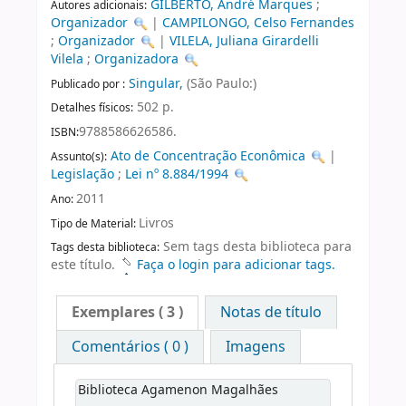
GILBERTO, André Marques
;
Autores adicionais:
Organizador
|
CAMPILONGO, Celso Fernandes
;
Organizador
|
VILELA, Juliana Girardelli
Vilela
;
Organizadora
Singular,
(São Paulo:)
Publicado por :
502 p.
Detalhes físicos:
9788586626586.
ISBN:
Ato de Concentração Econômica
|
Assunto(s):
Legislação
;
Lei nº 8.884/1994
2011
Ano:
Livros
Tipo de Material:
Sem tags desta biblioteca para
Tags desta biblioteca:
este título.
Faça o login para adicionar tags.
Exemplares
( 3 )
Notas de título
Comentários ( 0 )
Imagens
Biblioteca Agamenon Magalhães