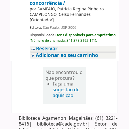
concorrência /
por
SAMPAIO, Patrícia Regina Pinheiro
|
CAMPILONGO, Celso Fernandes
[Orientador]
.
Editora:
São Paulo: USP, 2006
Disponibilidade:
Itens disponíveis para empréstimo:
[
Número de chamada:
341.378 S192r
]
(1).
Reservar
Adicionar ao seu carrinho
Não encontrou o
que procura?
Faça uma
sugestão de
aquisição
Biblioteca Agamenon Magalhães|(61) 3221-
8416| biblioteca@cade.gov.br| Setor de