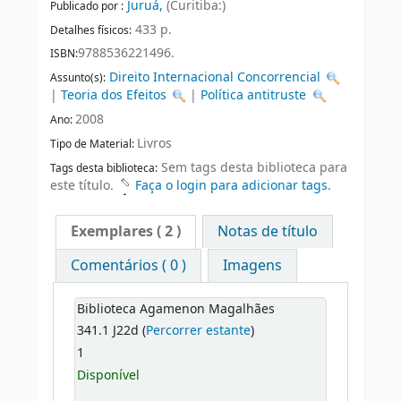
Juruá,
(Curitiba:)
Publicado por :
433 p.
Detalhes físicos:
9788536221496.
ISBN:
Direito Internacional Concorrencial
Assunto(s):
|
Teoria dos Efeitos
|
Política antitruste
2008
Ano:
Livros
Tipo de Material:
Sem tags desta biblioteca para
Tags desta biblioteca:
este título.
Faça o login para adicionar tags.
Exemplares
( 2 )
Notas de título
Comentários ( 0 )
Imagens
Biblioteca Agamenon Magalhães
341.1 J22d (
Percorrer estante
)
1
Disponível