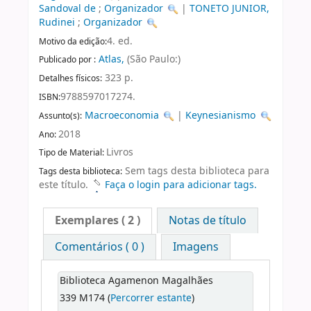
Sandoval de
;
Organizador
|
TONETO JUNIOR,
Rudinei
;
Organizador
4. ed.
Motivo da edição:
Atlas,
(São Paulo:)
Publicado por :
323 p.
Detalhes físicos:
9788597017274.
ISBN:
Macroeconomia
|
Keynesianismo
Assunto(s):
2018
Ano:
Livros
Tipo de Material:
Sem tags desta biblioteca para
Tags desta biblioteca:
este título.
Faça o login para adicionar tags.
Exemplares
( 2 )
Notas de título
Comentários ( 0 )
Imagens
Biblioteca Agamenon Magalhães
339 M174 (
Percorrer estante
)