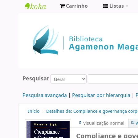
Carrinho
Listas
Biblioteca
Agamenon
Magalhães
Pesquisar
Pesquisa avançada
Pesquisar por hierarquia
P
Início
›
Detalhes de:
Compliance e governança corpo
Visualização normal
V
Compliance e gov