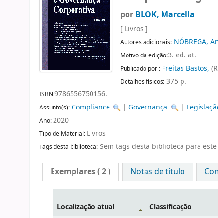
por
BLOK, Marcella
[ Livros ]
NÓBREGA, Ant
Autores adicionais:
3. ed. at.
Motivo da edição:
Freitas Bastos,
(R
Publicado por :
375 p.
Detalhes físicos:
9786556750156.
ISBN:
Compliance
|
Governança
|
Legislaçã
Assunto(s):
2020
Ano:
Livros
Tipo de Material:
Sem tags desta biblioteca para este 
Tags desta biblioteca:
Exemplares
( 2 )
Notas de título
Com
Localização atual
Classificação