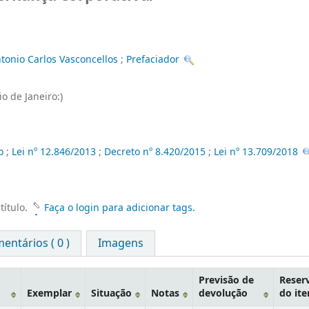
onio Carlos Vasconcellos
;
Prefaciador
io de Janeiro:)
o
;
Lei nº 12.846/2013
;
Decreto nº 8.420/2015
;
Lei nº 13.709/2018
título.
Faça o login para adicionar tags.
entários ( 0 )
Imagens
Previsão de
Reser
Exemplar
Situação
Notas
devolução
do it