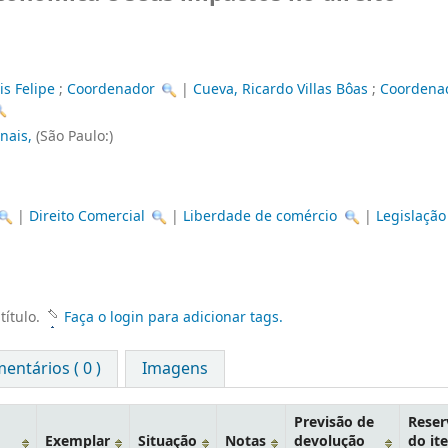
s Felipe
;
Coordenador
|
Cueva, Ricardo Villas Bôas
;
Coordena
unais,
(São Paulo:)
|
Direito Comercial
|
Liberdade de comércio
|
Legislação
título.
Faça o login para adicionar tags.
entários ( 0 )
Imagens
Previsão de
Reser
Exemplar
Situação
Notas
devolução
do it