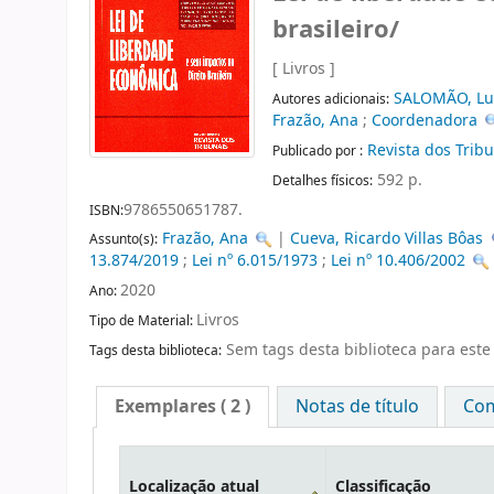
brasileiro/
[ Livros ]
SALOMÃO, Lui
Autores adicionais:
Frazão, Ana
;
Coordenadora
Revista dos Trib
Publicado por :
592 p.
Detalhes físicos:
9786550651787.
ISBN:
Frazão, Ana
|
Cueva, Ricardo Villas Bôas
Assunto(s):
13.874/2019
;
Lei nº 6.015/1973
;
Lei nº 10.406/2002
2020
Ano:
Livros
Tipo de Material:
Sem tags desta biblioteca para este 
Tags desta biblioteca:
Exemplares
( 2 )
Notas de título
Com
Localização atual
Classificação