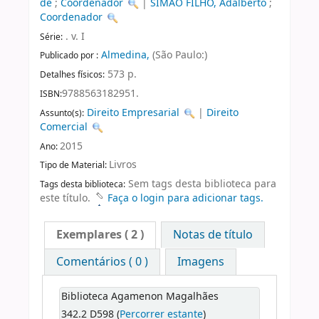
de
;
Coordenador
|
SIMÃO FILHO, Adalberto
;
Coordenador
. v. I
Série:
Almedina,
(São Paulo:)
Publicado por :
573 p.
Detalhes físicos:
9788563182951.
ISBN:
Direito Empresarial
|
Direito
Assunto(s):
Comercial
2015
Ano:
Livros
Tipo de Material:
Sem tags desta biblioteca para
Tags desta biblioteca:
este título.
Faça o login para adicionar tags.
Exemplares
( 2 )
Notas de título
Comentários ( 0 )
Imagens
Biblioteca Agamenon Magalhães
342.2 D598 (
Percorrer estante
)