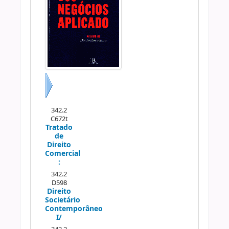
Próximo
342.2
C672t
Tratado
de
Direito
Comercial
:
342.2
D598
Direito
Societário
Contemporâneo
I/