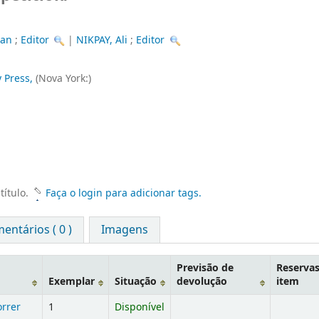
han
;
Editor
|
NIKPAY, Ali
;
Editor
y Press,
(Nova York:)
título.
Faça o login para adicionar tags.
entários ( 0 )
Imagens
Previsão de
Reservas
Exemplar
Situação
devolução
item
orrer
1
Disponível