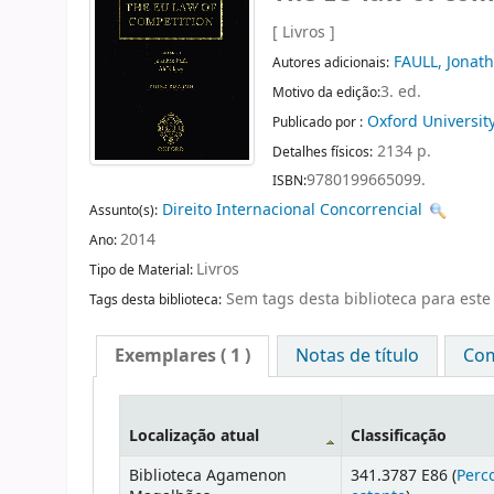
[ Livros ]
FAULL, Jonat
Autores adicionais:
3. ed.
Motivo da edição:
Oxford Universit
Publicado por :
2134 p.
Detalhes físicos:
9780199665099.
ISBN:
Direito Internacional Concorrencial
Assunto(s):
2014
Ano:
Livros
Tipo de Material:
Sem tags desta biblioteca para este 
Tags desta biblioteca:
Exemplares
( 1 )
Notas de título
Com
Localização atual
Classificação
Biblioteca Agamenon
341.3787 E86 (
Perc