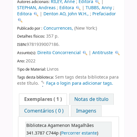
RILEY, Anne
;
Editora
|
Autores adicionais:
STEPHAN, Andreas
;
Editora
|
TUBBS, Anny
;
Editora
|
Denton AO, John W.H.,
;
Prefaciador
Concurrences,
(New York:)
Publicado por :
357 p.
Detalhes físicos:
9781939007186.
ISBN:
Direito Concorrencial
|
Antitruste
Assunto(s):
2022
Ano:
Livros
Tipo de Material:
Sem tags desta biblioteca para
Tags desta biblioteca:
este título.
Faça o login para adicionar tags.
Exemplares
( 1 )
Notas de título
Comentários ( 0 )
Imagens
Biblioteca Agamenon Magalhães
341.3787 C744p (
Percorrer estante
)