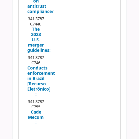
on
antitrust
compliance/
341.3787
C744u
The
2023
U.S.
merger
guidelines:
341.3787
C746
Conducts
enforcement
in Brazil
[Recurso
Eletrônico]
:
341.3787
C755
Cade
Mecum
: