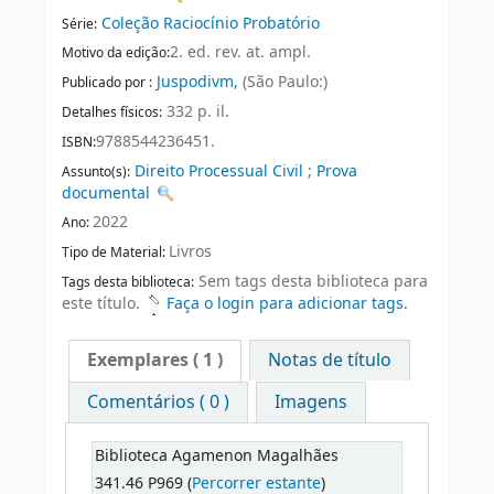
Coleção Raciocínio Probatório
Série:
2. ed. rev. at. ampl.
Motivo da edição:
Juspodivm,
(São Paulo:)
Publicado por :
332 p. il.
Detalhes físicos:
9788544236451.
ISBN:
Direito Processual Civil
;
Prova
Assunto(s):
documental
2022
Ano:
Livros
Tipo de Material:
Sem tags desta biblioteca para
Tags desta biblioteca:
este título.
Faça o login para adicionar tags.
Exemplares
( 1 )
Notas de título
Comentários ( 0 )
Imagens
Biblioteca Agamenon Magalhães
341.46 P969 (
Percorrer estante
)