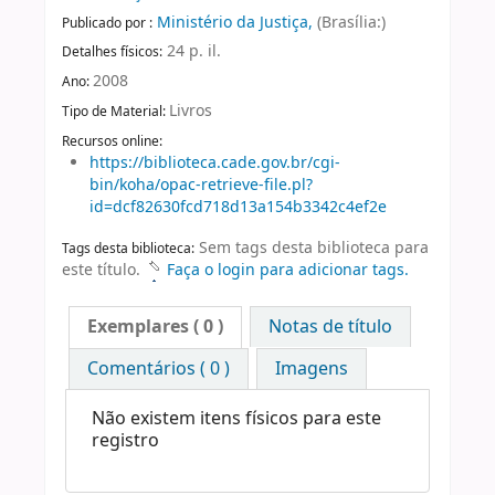
Ministério da Justiça,
(Brasília:)
Publicado por :
24 p. il.
Detalhes físicos:
2008
Ano:
Livros
Tipo de Material:
Recursos online:
https://biblioteca.cade.gov.br/cgi-
bin/koha/opac-retrieve-file.pl?
id=dcf82630fcd718d13a154b3342c4ef2e
Sem tags desta biblioteca para
Tags desta biblioteca:
este título.
Faça o login para adicionar tags.
Exemplares
( 0 )
Notas de título
Comentários ( 0 )
Imagens
Não existem itens físicos para este
registro