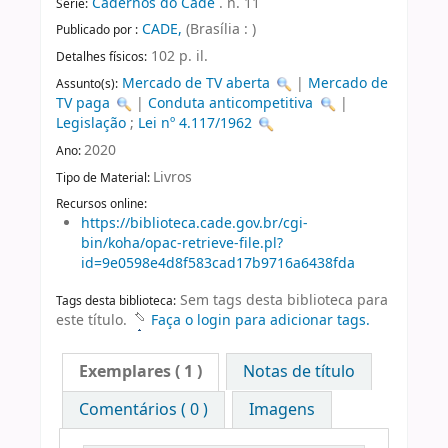
Cadernos do Cade
. n. 11
Série:
CADE,
(Brasília : )
Publicado por :
102 p. il.
Detalhes físicos:
Mercado de TV aberta
|
Mercado de
Assunto(s):
TV paga
|
Conduta anticompetitiva
|
Legislação
;
Lei nº 4.117/1962
2020
Ano:
Livros
Tipo de Material:
Recursos online:
https://biblioteca.cade.gov.br/cgi-
bin/koha/opac-retrieve-file.pl?
id=9e0598e4d8f583cad17b9716a6438fda
Sem tags desta biblioteca para
Tags desta biblioteca:
este título.
Faça o login para adicionar tags.
Exemplares
( 1 )
Notas de título
Comentários ( 0 )
Imagens