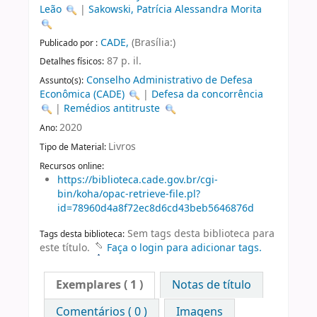
Leão
|
Sakowski, Patrícia Alessandra Morita
CADE,
(Brasília:)
Publicado por :
87 p. il.
Detalhes físicos:
Conselho Administrativo de Defesa
Assunto(s):
Econômica (CADE)
|
Defesa da concorrência
|
Remédios antitruste
2020
Ano:
Livros
Tipo de Material:
Recursos online:
https://biblioteca.cade.gov.br/cgi-
bin/koha/opac-retrieve-file.pl?
id=78960d4a8f72ec8d6cd43beb5646876d
Sem tags desta biblioteca para
Tags desta biblioteca:
este título.
Faça o login para adicionar tags.
Exemplares
( 1 )
Notas de título
Comentários ( 0 )
Imagens