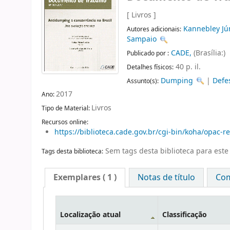
[ Livros ]
Kannebley Jún
Autores adicionais:
Sampaio
CADE,
(Brasília:)
Publicado por :
40 p. il.
Detalhes físicos:
Dumping
|
Defe
Assunto(s):
2017
Ano:
Livros
Tipo de Material:
Recursos online:
https://biblioteca.cade.gov.br/cgi-bin/koha/opac-
Sem tags desta biblioteca para este 
Tags desta biblioteca:
Exemplares
( 1 )
Notas de título
Com
Localização atual
Classificação