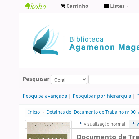
Carrinho
Listas
Biblioteca
Agamenon
Magalhães
Pesquisar
Pesquisa avançada
Pesquisar por hierarquia
P
Início
›
Detalhes de:
Documento de Trabalho nº 001/
Visualização normal
V
Documento de Trab