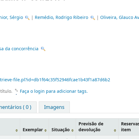
ior, Sérgio
|
Remédio, Rodrigo Ribeiro
|
Oliveira, Glauco A
sa da concorrência
retrieve-file.pl?id=db1f64c35f52946fcae1b43f1a87d6b2
título.
Faça o login para adicionar tags.
entários ( 0 )
Imagens
Previsão de
Reserva
Exemplar
Situação
devolução
item