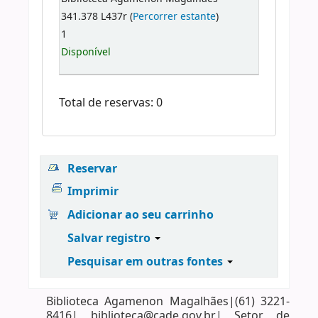
341.378 L437r (
Percorrer estante
)
1
Disponível
Total de reservas: 0
Reservar
Imprimir
Adicionar ao seu carrinho
Salvar registro
Pesquisar em outras fontes
Biblioteca Agamenon Magalhães|(61) 3221-
8416| biblioteca@cade.gov.br| Setor de