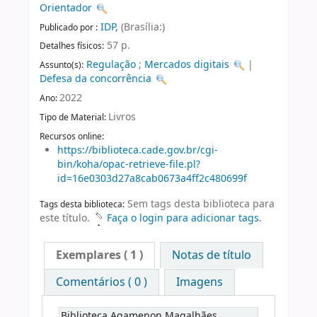
Orientador
IDP,
(Brasília:)
Publicado por :
57 p.
Detalhes físicos:
Regulação
;
Mercados digitais
|
Assunto(s):
Defesa da concorrência
2022
Ano:
Livros
Tipo de Material:
Recursos online:
https://biblioteca.cade.gov.br/cgi-
bin/koha/opac-retrieve-file.pl?
id=16e0303d27a8cab0673a4ff2c480699f
Sem tags desta biblioteca para
Tags desta biblioteca:
este título.
Faça o login para adicionar tags.
Exemplares
( 1 )
Notas de título
Comentários ( 0 )
Imagens
Biblioteca Agamenon Magalhães