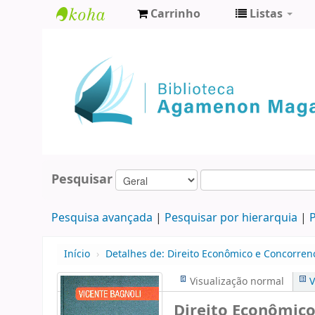
Carrinho
Listas
Biblioteca
Agamenon
Magalhães
Pesquisar
Pesquisa avançada
Pesquisar por hierarquia
P
Início
›
Detalhes de:
Direito Econômico e Concorrenc
Visualização normal
V
Direito Econômico