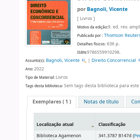
por
Bagnoli, Vicente
[ Livros ]
9. ed. rev. ampl
Motivo da edição:
Thomson Reuter
Publicado por :
636 p.
Detalhes físicos:
9786559910298.
ISBN:
Bagnoli, Vicente
|
Direito Concorrencial
Assunto(s):
2022
Ano:
Livros
Tipo de Material:
Sem tags desta biblioteca para este 
Tags desta biblioteca:
Exemplares
( 1 )
Notas de título
Com
Localização atual
Classificação
Biblioteca Agamenon
341.3787 B147d (
Pe