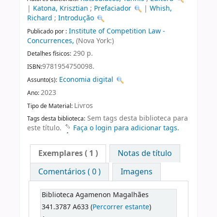
|
Katona, Krisztian
;
Prefaciador
|
Whish,
Richard
;
Introdução
Institute of Competition Law -
Publicado por :
Concurrences,
(Nova York:)
290 p.
Detalhes físicos:
9781954750098.
ISBN:
Economia digital
Assunto(s):
2023
Ano:
Livros
Tipo de Material:
Sem tags desta biblioteca para
Tags desta biblioteca:
este título.
Faça o login para adicionar tags.
Exemplares
( 1 )
Notas de título
Comentários ( 0 )
Imagens
Biblioteca Agamenon Magalhães
341.3787 A633 (
Percorrer estante
)