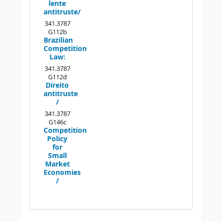
lente
antitruste/
341.3787
G112b
Brazilian
Competition
Law:
341.3787
G112d
Direito
antitruste
/
341.3787
G146c
Competition
Policy
for
Small
Market
Economies
/