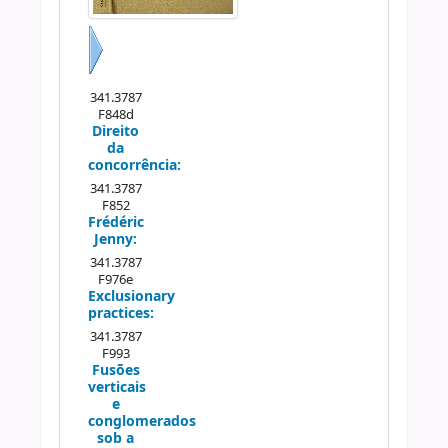
Próximo
341.3787
F848d
Direito
da
concorrência:
341.3787
F852
Frédéric
Jenny:
341.3787
F976e
Exclusionary
practices:
341.3787
F993
Fusões
verticais
e
conglomerados
sob a