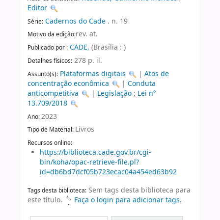
Editor
Cadernos do Cade
. n. 19
Série:
rev. at.
Motivo da edição:
CADE,
(Brasília : )
Publicado por :
278 p. il.
Detalhes físicos:
Plataformas digitais
|
Atos de
Assunto(s):
concentração econômica
|
Conduta
anticompetitiva
|
Legislação
;
Lei nº
13.709/2018
2023
Ano:
Livros
Tipo de Material:
Recursos online:
https://biblioteca.cade.gov.br/cgi-
bin/koha/opac-retrieve-file.pl?
id=db6bd7dcf05b723ecac04a454ed63b92
Sem tags desta biblioteca para
Tags desta biblioteca:
este título.
Faça o login para adicionar tags.