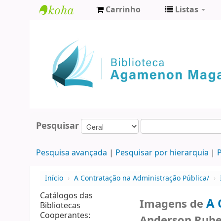
Carrinho
Listas
Biblioteca
Agamenon
Magalhães
Pesquisar
Pesquisa avançada
Pesquisar por hierarquia
P
Início
›
A Contratação na Administração Pública/
›
Catálogos das
A 
Imagens de
Bibliotecas
Cooperantes:
Anderson Rube