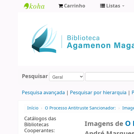
Carrinho
Listas
Biblioteca
Agamenon
Magalhães
Pesquisar
Pesquisa avançada
Pesquisar por hierarquia
P
Início
›
O Processo Antitruste Sancionador:
›
Imag
Catálogos das
O 
Imagens de
Bibliotecas
Cooperantes:
André Marque