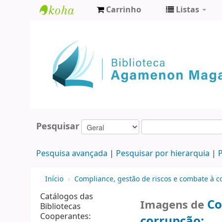
Carrinho
Listas
Biblioteca
Agamenon
Magalhães
Pesquisar
Pesquisa avançada
Pesquisar por hierarquia
P
Início
›
Compliance, gestão de riscos e combate à c
Catálogos das
Co
Imagens de
Bibliotecas
Cooperantes:
corrupção: