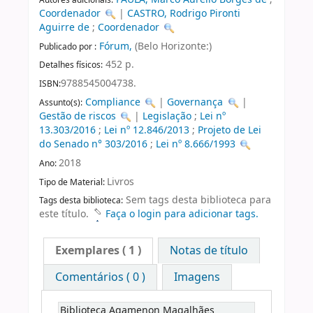
Coordenador
|
CASTRO, Rodrigo Pironti
Aguirre de
;
Coordenador
Fórum,
(Belo Horizonte:)
Publicado por :
452 p.
Detalhes físicos:
9788545004738.
ISBN:
Compliance
|
Governança
|
Assunto(s):
Gestão de riscos
|
Legislação
;
Lei nº
13.303/2016
;
Lei nº 12.846/2013
;
Projeto de Lei
do Senado n° 303/2016
;
Lei nº 8.666/1993
2018
Ano:
Livros
Tipo de Material:
Sem tags desta biblioteca para
Tags desta biblioteca:
este título.
Faça o login para adicionar tags.
Exemplares
( 1 )
Notas de título
Comentários ( 0 )
Imagens
Biblioteca Agamenon Magalhães