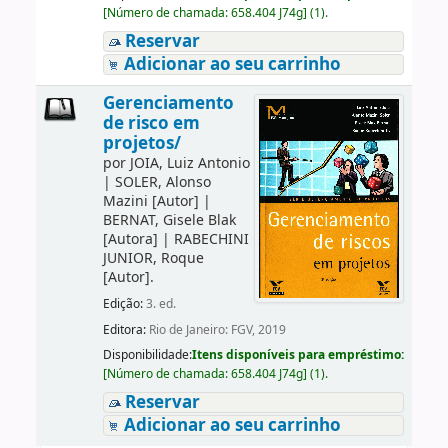
[
Número de chamada:
658.404 J74g
]
(1).
Reservar
Adicionar ao seu carrinho
Gerenciamento
de risco em
projetos/
por
JOIA, Luiz Antonio
|
SOLER, Alonso
Mazini
[Autor]
|
BERNAT, Gisele Blak
[Autora]
|
RABECHINI
JUNIOR, Roque
[Autor]
.
Edição:
3. ed.
Editora:
Rio de Janeiro: FGV, 2019
Disponibilidade:
Itens disponíveis para empréstimo:
[
Número de chamada:
658.404 J74g
]
(1).
Reservar
Adicionar ao seu carrinho