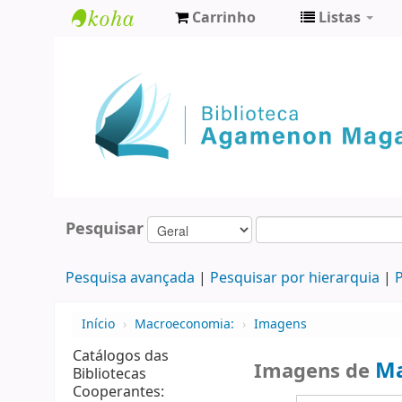
Carrinho
Listas
Biblioteca
Agamenon
Magalhães
Pesquisar
Pesquisa avançada
Pesquisar por hierarquia
P
Início
›
Macroeconomia:
›
Imagens
Catálogos das
Ma
Imagens de
Bibliotecas
Cooperantes: