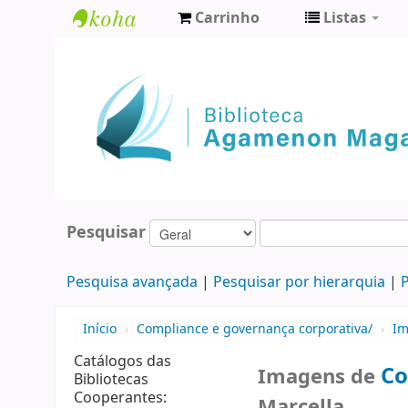
Carrinho
Listas
Biblioteca
Agamenon
Magalhães
Pesquisar
Pesquisa avançada
Pesquisar por hierarquia
P
Início
›
Compliance e governança corporativa/
›
Im
Catálogos das
Co
Imagens de
Bibliotecas
Cooperantes:
Marcella