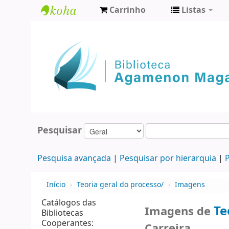
Carrinho
Listas
Biblioteca
Agamenon
Magalhães
Pesquisar
Pesquisa avançada
Pesquisar por hierarquia
P
Início
›
Teoria geral do processo/
›
Imagens
Catálogos das
Te
Imagens de
Bibliotecas
Cooperantes:
Carreira