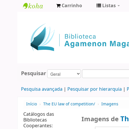
Carrinho
Listas
Biblioteca
Agamenon
Magalhães
Pesquisar
Pesquisa avançada
Pesquisar por hierarquia
P
Início
›
The EU law of competition/
›
Imagens
Catálogos das
Th
Imagens de
Bibliotecas
Cooperantes: