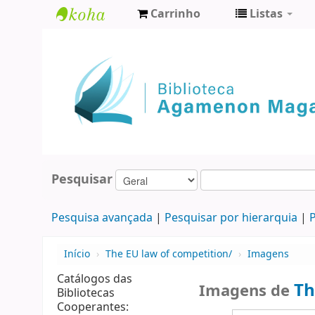
Carrinho
Listas
Biblioteca
Agamenon
Magalhães
Pesquisar
Pesquisa avançada
Pesquisar por hierarquia
P
Início
›
The EU law of competition/
›
Imagens
Catálogos das
Th
Imagens de
Bibliotecas
Cooperantes: