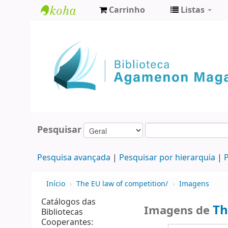
Carrinho
Listas
Biblioteca
Agamenon
Magalhães
Pesquisar
Pesquisa avançada
Pesquisar por hierarquia
P
Início
›
The EU law of competition/
›
Imagens
Catálogos das
Th
Imagens de
Bibliotecas
Cooperantes: