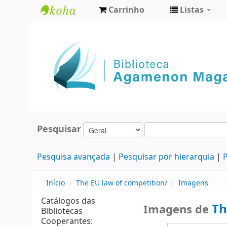
Carrinho
Listas
Biblioteca
Agamenon
Magalhães
Pesquisar
Pesquisa avançada
Pesquisar por hierarquia
P
Início
›
The EU law of competition/
›
Imagens
Catálogos das
Th
Imagens de
Bibliotecas
Cooperantes: