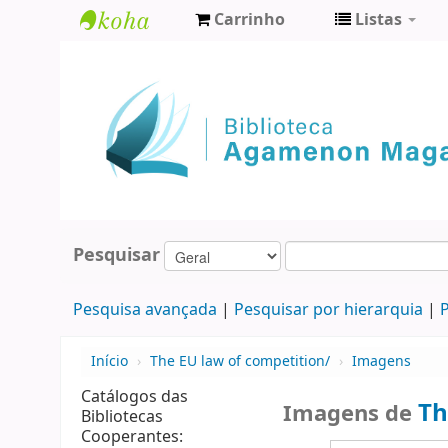
Carrinho
Listas
Biblioteca
Agamenon
Magalhães
Pesquisar
Pesquisa avançada
Pesquisar por hierarquia
P
Início
›
The EU law of competition/
›
Imagens
Catálogos das
Th
Imagens de
Bibliotecas
Cooperantes: