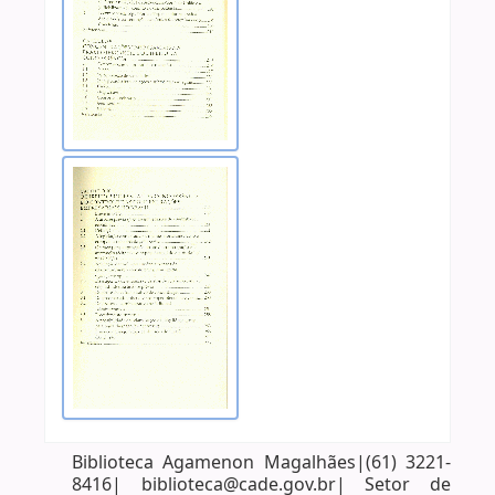
Biblioteca Agamenon Magalhães|(61) 3221-
8416| biblioteca@cade.gov.br| Setor de