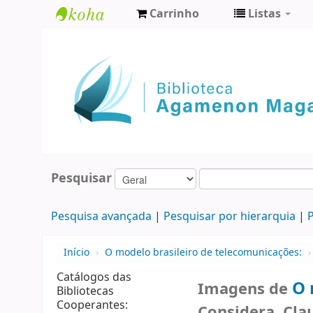
Carrinho
Listas
Biblioteca
Agamenon
Magalhães
Pesquisar
Pesquisa avançada
Pesquisar por hierarquia
P
Início
›
O modelo brasileiro de telecomunicações:
›
Catálogos das
O 
Imagens de
Bibliotecas
Cooperantes:
Considera, Cla