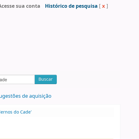
Acesse sua conta
Histórico de pesquisa
[
x
]
Buscar
ugestões de aquisição
dernos do Cade'