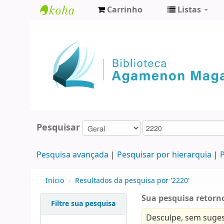
Carrinho
Listas
Biblioteca
Agamenon
Magalhães
Pesquisar
Pesquisa avançada
Pesquisar por hierarquia
P
Início
›
Resultados da pesquisa por '2220'
Sua pesquisa retorno
Filtre sua pesquisa
Desculpe, sem suges