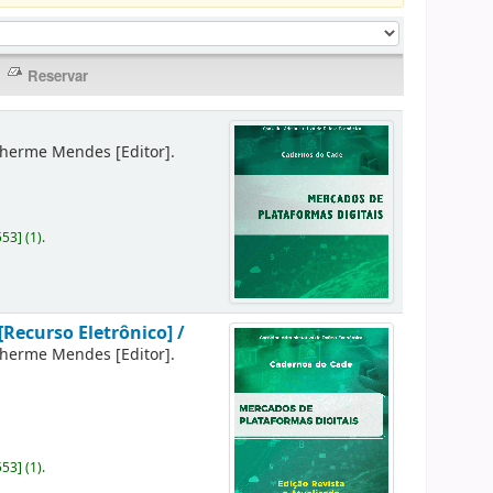
lherme Mendes
[Editor]
.
553
]
(1).
[Recurso Eletrônico] /
lherme Mendes
[Editor]
.
553
]
(1).