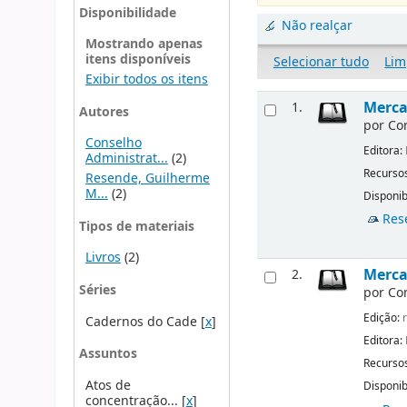
Disponibilidade
Não realçar
Mostrando apenas
itens disponíveis
Selecionar tudo
Lim
Exibir todos os itens
Merca
1.
Autores
por
Co
Conselho
Editora:
Administrat...
(2)
Recursos
Resende, Guilherme
M...
(2)
Disponib
Res
Tipos de materiais
Livros
(2)
Mercad
2.
Séries
por
Co
Edição:
r
Cadernos do Cade
[
x
]
Editora:
Assuntos
Recursos
Atos de
Disponib
concentração...
[
x
]