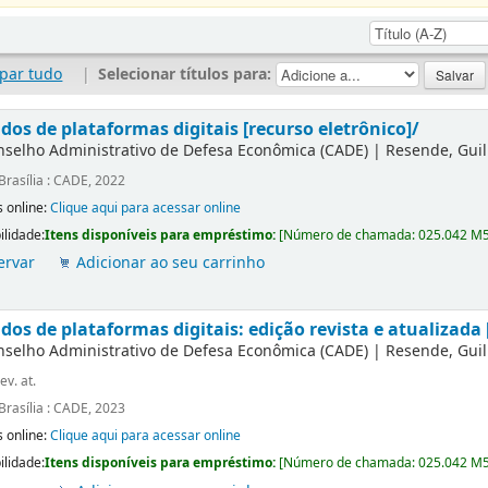
par tudo
|
Selecionar títulos para:
dos de plataformas digitais [recurso eletrônico]/
nselho Administrativo de Defesa Econômica (CADE)
|
Resende, Gui
Brasília : CADE, 2022
 online:
Clique aqui para acessar online
ilidade:
Itens disponíveis para empréstimo:
[
Número de chamada:
025.042 M
ervar
Adicionar ao seu carrinho
os de plataformas digitais: edição revista e atualizada 
nselho Administrativo de Defesa Econômica (CADE)
|
Resende, Gui
ev. at.
Brasília : CADE, 2023
 online:
Clique aqui para acessar online
ilidade:
Itens disponíveis para empréstimo:
[
Número de chamada:
025.042 M