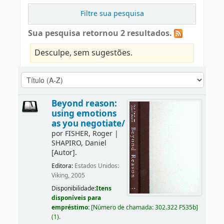
Filtre sua pesquisa
Sua pesquisa retornou 2 resultados.
Desculpe, sem sugestões.
Beyond reason:
using emotions
as you negotiate/
por
FISHER, Roger
|
SHAPIRO, Daniel
[Autor]
.
Editora:
Estados Unidos:
Viking, 2005
Disponibilidade:
Itens
disponíveis para
empréstimo:
[
Número de chamada:
302.322 F535b
]
(1).