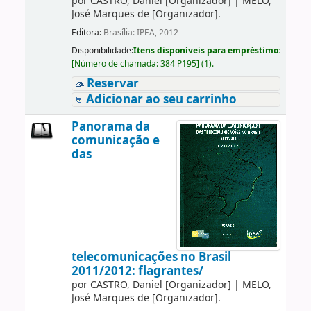
por
CASTRO, Daniel
[Organizador]
|
MELO,
José Marques de
[Organizador]
.
Editora:
Brasília: IPEA, 2012
Disponibilidade:
Itens disponíveis para empréstimo:
[
Número de chamada:
384 P195
]
(1).
Reservar
Adicionar ao seu carrinho
Panorama da
comunicação e
das
telecomunicações no Brasil
2011/2012: flagrantes/
por
CASTRO, Daniel
[Organizador]
|
MELO,
José Marques de
[Organizador]
.