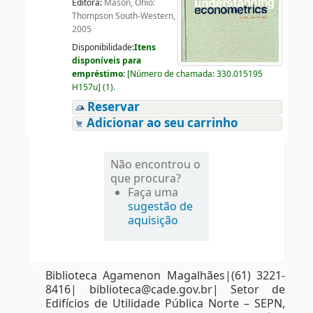
Editora:
Mason, Ohio:
Thompson South-Western,
2005
Disponibilidade:
Itens
disponíveis para
empréstimo:
[
Número de chamada:
330.015195
H157u
]
(1).
Reservar
Adicionar ao seu carrinho
Não encontrou o
que procura?
Faça uma
sugestão de
aquisição
Biblioteca Agamenon Magalhães|(61) 3221-
8416| biblioteca@cade.gov.br| Setor de
Edifícios de Utilidade Pública Norte – SEPN,