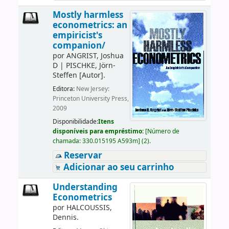
Mostly harmless
econometrics: an
empiricist's
companion/
por
ANGRIST, Joshua
D
|
PISCHKE, Jörn-
Steffen
[Autor]
.
Editora:
New Jersey:
Princeton University Press,
2009
Disponibilidade:
Itens
disponíveis para empréstimo:
[
Número de
chamada:
330.015195 A593m
]
(2).
Reservar
Adicionar ao seu carrinho
Understanding
Econometrics
por
HALCOUSSIS,
Dennis.