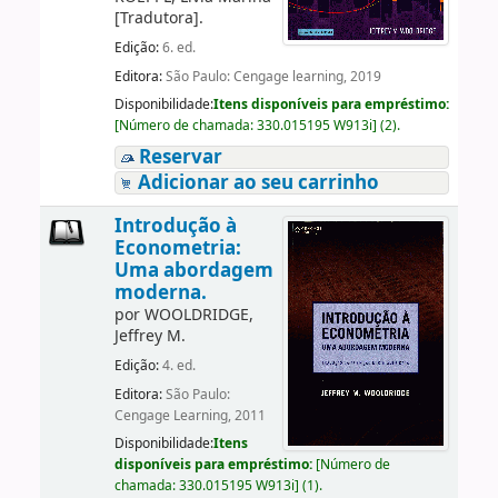
[Tradutora]
.
Edição:
6. ed.
Editora:
São Paulo: Cengage learning, 2019
Disponibilidade:
Itens disponíveis para empréstimo:
[
Número de chamada:
330.015195 W913i
]
(2).
Reservar
Adicionar ao seu carrinho
Introdução à
Econometria:
Uma abordagem
moderna.
por
WOOLDRIDGE,
Jeffrey M.
Edição:
4. ed.
Editora:
São Paulo:
Cengage Learning, 2011
Disponibilidade:
Itens
disponíveis para empréstimo:
[
Número de
chamada:
330.015195 W913i
]
(1).