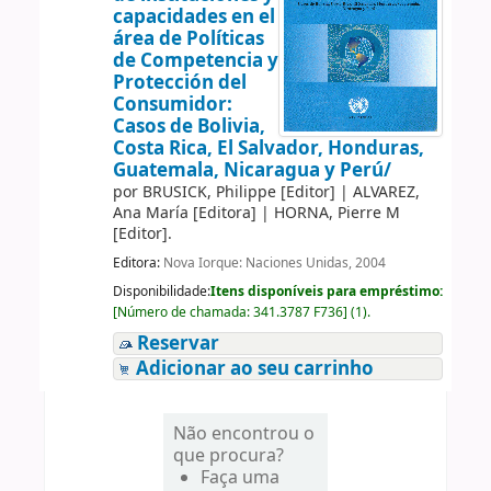
capacidades en el
área de Políticas
de Competencia y
Protección del
Consumidor:
Casos de Bolivia,
Costa Rica, El Salvador, Honduras,
Guatemala, Nicaragua y Perú/
por
BRUSICK, Philippe
[Editor]
|
ALVAREZ,
Ana María
[Editora]
|
HORNA, Pierre M
[Editor]
.
Editora:
Nova Iorque: Naciones Unidas, 2004
Disponibilidade:
Itens disponíveis para empréstimo:
[
Número de chamada:
341.3787 F736
]
(1).
Reservar
Adicionar ao seu carrinho
Não encontrou o
que procura?
Faça uma