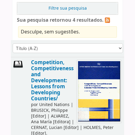
Filtre sua pesquisa
Sua pesquisa retornou 4 resultados.
Desculpe, sem sugestões.
Competition,
Competitiveness
and
Development:
Lessons from
Developing
Countries/
por
United Nations
|
BRUSICK, Philippe
[Editor]
|
ALVAREZ,
Ana María
[Editora]
|
CERNAT, Lucian
[Editor]
|
HOLMES, Peter
[Editor]
.