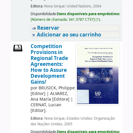
Editora:
Nova Iorque: United Nations, 2004
Disponibilidade:
Itens disponíveis para empréstimo:
[
Número de chamada:
341.3787 C737
]
(1).
Reservar
Adicionar ao seu carrinho
Competition
Provisions in
Regional Trade
Agreements:
How to Assure
Development
Gains/
por
BRUSICK, Philippe
[Editor]
|
ALVAREZ,
Ana María
[Editora]
|
CERNAT, Lucian
[Editor]
.
Editora:
Nova Iorque, Estados Unidos: Organização
das Nações Unidas, 2005
Disponibilidade:
Itens disponíveis para empréstimo: