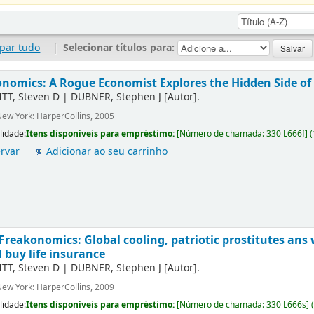
par tudo
|
Selecionar títulos para:
nomics: A Rogue Economist Explores the Hidden Side of
ITT, Steven D
|
DUBNER, Stephen J
[Autor]
.
ew York: HarperCollins, 2005
lidade:
Itens disponíveis para empréstimo:
[
Número de chamada:
330 L666f
]
(
rvar
Adicionar ao seu carrinho
Freakonomics: Global cooling, patriotic prostitutes ans
 buy life insurance
ITT, Steven D
|
DUBNER, Stephen J
[Autor]
.
ew York: HarperCollins, 2009
lidade:
Itens disponíveis para empréstimo:
[
Número de chamada:
330 L666s
]