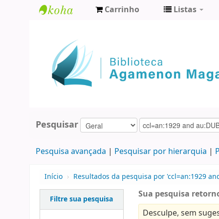
Carrinho
Listas
Biblioteca
Agamenon
Magalhães
Pesquisar
Pesquisa avançada
Pesquisar por hierarquia
P
Início
›
Resultados da pesquisa por 'ccl=an:1929 an
Sua pesquisa retorno
Filtre sua pesquisa
Desculpe, sem suges