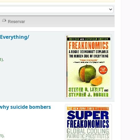
 Everything/
1).
 why suicide bombers
(1).