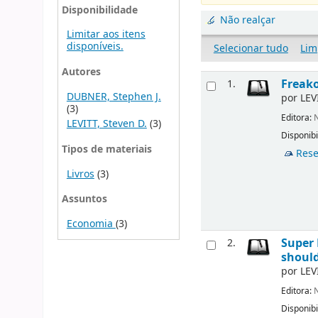
Disponibilidade
Não realçar
Limitar aos itens
disponíveis.
Selecionar tudo
Lim
Autores
Freako
1.
DUBNER, Stephen J.
por
LEV
(3)
Editora:
N
LEVITT, Steven D.
(3)
Disponibi
Tipos de materiais
Rese
Livros
(3)
Assuntos
Economia
(3)
Super 
2.
should
por
LEV
Editora:
N
Disponibi