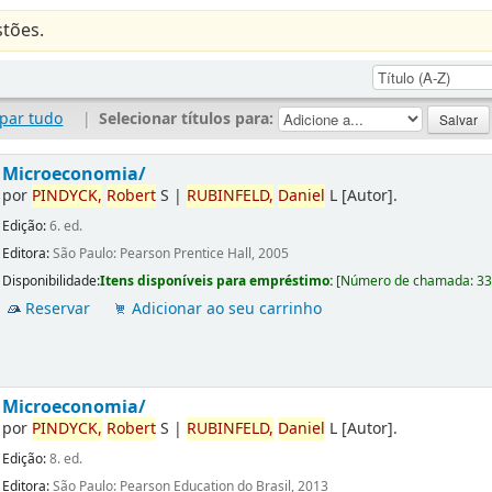
tões.
par tudo
|
Selecionar títulos para:
Microeconomia/
por
PINDYCK,
Robert
S
|
RUBINFELD,
Daniel
L
[Autor]
.
Edição:
6. ed.
Editora:
São Paulo: Pearson Prentice Hall, 2005
Disponibilidade:
Itens disponíveis para empréstimo:
[
Número de chamada:
3
Reservar
Adicionar ao seu carrinho
Microeconomia/
por
PINDYCK,
Robert
S
|
RUBINFELD,
Daniel
L
[Autor]
.
Edição:
8. ed.
Editora:
São Paulo: Pearson Education do Brasil, 2013