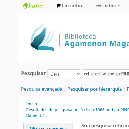
Carrinho
Listas
Biblioteca
Agamenon
Magalhães
Pesquisar
Pesquisa avançada
Pesquisar por hierarquia
P
Início
›
Resultados da pesquisa por 'ccl=an:1968 and au:PIN
Daniel L.'
Sua pesquisa retorno
Filtre sua pesquisa