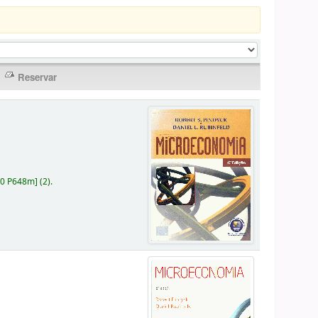
30 P648m
]
(2).