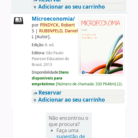
Adicionar ao seu carrinho
Microeconomia/
por
PINDYCK,
Robert
S
|
RUBINFELD,
Daniel
L
[Autor]
.
Edição:
8. ed.
Editora:
São Paulo:
Pearson Education do
Brasil, 2013
Disponibilidade:
Itens
disponíveis para
empréstimo:
[
Número de chamada:
330 P648m
]
(2).
Reservar
Adicionar ao seu carrinho
Não encontrou o
que procura?
Faça uma
sugestão de