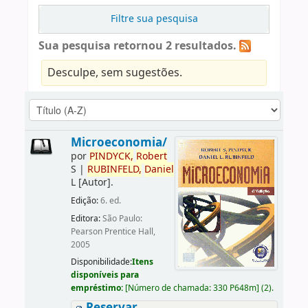
Filtre sua pesquisa
Sua pesquisa retornou 2 resultados.
Desculpe, sem sugestões.
Microeconomia/
por
PINDYCK,
Robert
S
|
RUBINFELD,
Daniel
L
[Autor]
.
Edição:
6. ed.
Editora:
São Paulo:
Pearson Prentice Hall,
2005
Disponibilidade:
Itens
disponíveis para
empréstimo:
[
Número de chamada:
330 P648m
]
(2).
Reservar