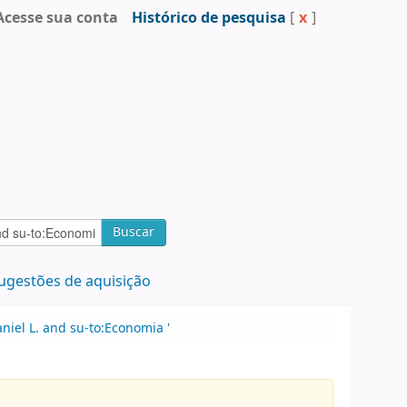
Acesse sua conta
Histórico de pesquisa
[
x
]
Buscar
ugestões de aquisição
iel L. and su-to:Economia '