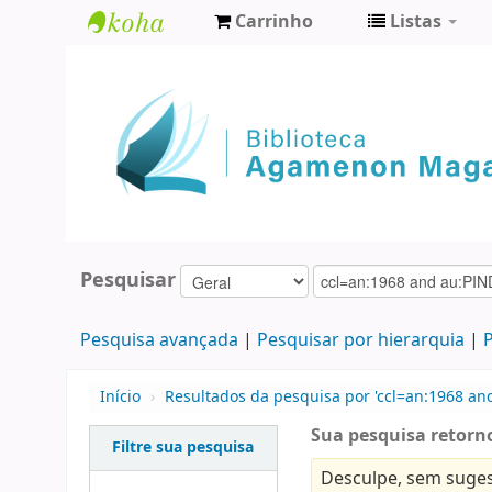
Carrinho
Listas
Biblioteca
Agamenon
Magalhães
Pesquisar
Pesquisa avançada
Pesquisar por hierarquia
P
Início
›
Resultados da pesquisa por 'ccl=an:1968 an
Sua pesquisa retorno
Filtre sua pesquisa
Desculpe, sem suges