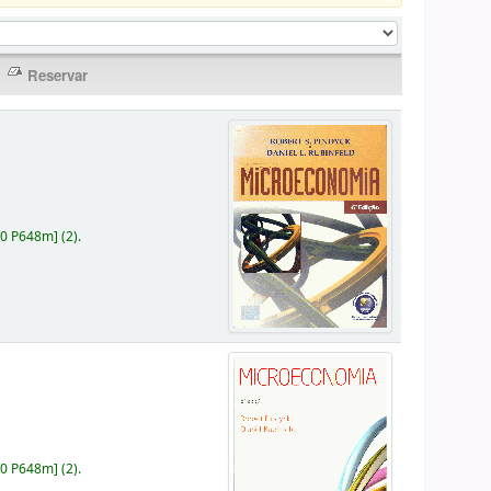
30 P648m
]
(2).
30 P648m
]
(2).