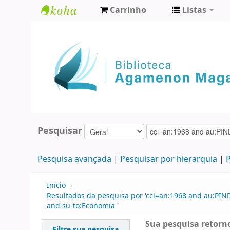
Carrinho
Listas
Biblioteca
Agamenon
Magalhães
Pesquisar
Pesquisa avançada
Pesquisar por hierarquia
P
Início
›
Resultados da pesquisa por 'ccl=an:1968 and au:PIN
and su-to:Economia '
Sua pesquisa retorno
Filtre sua pesquisa