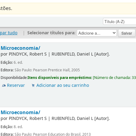
tões.
par tudo
|
Selecionar títulos para:
Microeconomia/
por
PINDYCK, Robert S
|
RUBINFELD, Daniel L
[Autor]
.
Edição:
6. ed.
Editora:
São Paulo: Pearson Prentice Hall, 2005
Disponibilidade:
Itens disponíveis para empréstimo:
[
Número de chamada:
3
Reservar
Adicionar ao seu carrinho
Microeconomia/
por
PINDYCK, Robert S
|
RUBINFELD, Daniel L
[Autor]
.
Edição:
8. ed.
Editora:
São Paulo: Pearson Education do Brasil, 2013