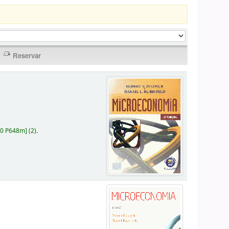
30 P648m
]
(2).