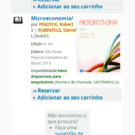
Adicionar ao seu carrinho
Microeconomia/
por
PINDYCK,
Robert
S
|
RUBINFELD,
Daniel
L
[Autor]
.
Edição:
8. ed.
Editora:
São Paulo:
Pearson Education do
Brasil, 2013
Disponibilidade:
Itens
disponíveis para
empréstimo:
[
Número de chamada:
330 P648m
]
(2).
Reservar
Adicionar ao seu carrinho
Não encontrou o
que procura?
Faça uma
sugestão de