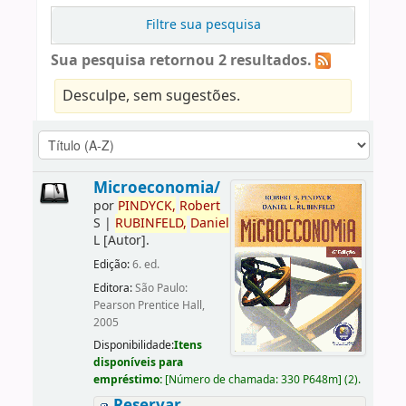
Filtre sua pesquisa
Sua pesquisa retornou 2 resultados.
Desculpe, sem sugestões.
Microeconomia/
por
PINDYCK,
Robert
S
|
RUBINFELD,
Daniel
L
[Autor]
.
Edição:
6. ed.
Editora:
São Paulo:
Pearson Prentice Hall,
2005
Disponibilidade:
Itens
disponíveis para
empréstimo:
[
Número de chamada:
330 P648m
]
(2).
Reservar