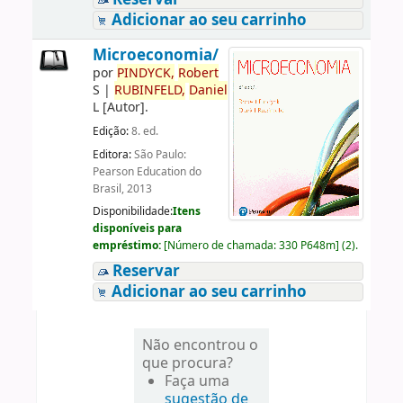
Adicionar ao seu carrinho
Microeconomia/
por
PINDYCK,
Robert
S
|
RUBINFELD,
Daniel
L
[Autor]
.
Edição:
8. ed.
Editora:
São Paulo:
Pearson Education do
Brasil, 2013
Disponibilidade:
Itens
disponíveis para
empréstimo:
[
Número de chamada:
330 P648m
]
(2).
Reservar
Adicionar ao seu carrinho
Não encontrou o
que procura?
Faça uma
sugestão de