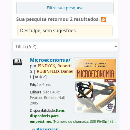
Filtre sua pesquisa
Sua pesquisa retornou 2 resultados.
Desculpe, sem sugestões.
Microeconomia/
por
PINDYCK,
Robert
S
|
RUBINFELD,
Daniel
L
[Autor]
.
Edição:
6. ed.
Editora:
São Paulo:
Pearson Prentice Hall,
2005
Disponibilidade:
Itens
disponíveis para
empréstimo:
[
Número de chamada:
330 P648m
]
(2).
Reservar